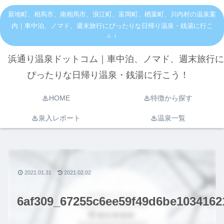
新地町、相馬市、南相馬市、浪江町、富岡町、楢葉町、川内村の温泉案
内｜車中泊、ノマド、週末旅行にぴったりな日帰り温泉・銭湯に行こ
う！
浜通り温泉ドットコム｜車中泊、ノマド、週末旅行に
ぴったりな日帰り温泉・銭湯に行こう！
♨︎HOME
♨︎特徴から探す
♨︎泉入レポート
♨︎温泉一覧
2021.01.31
2021.02.02
6af309_67255c6ee59f49d6be1034162