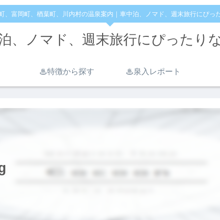
町、富岡町、楢葉町、川内村の温泉案内｜車中泊、ノマド、週末旅行にぴっ
泊、ノマド、週末旅行にぴったり
♨︎特徴から探す
♨︎泉入レポート
g