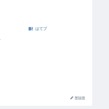
はてブ
ー
蟹味噌