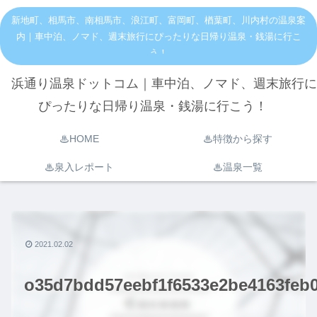
新地町、相馬市、南相馬市、浪江町、富岡町、楢葉町、川内村の温泉案
内｜車中泊、ノマド、週末旅行にぴったりな日帰り温泉・銭湯に行こ
う！
浜通り温泉ドットコム｜車中泊、ノマド、週末旅行に
ぴったりな日帰り温泉・銭湯に行こう！
♨︎HOME
♨︎特徴から探す
♨︎泉入レポート
♨︎温泉一覧
2021.02.02
o35d7bdd57eebf1f6533e2be4163feb