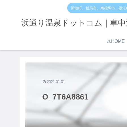
新地町、相馬市、南相馬市、浪江
浜通り温泉ドットコム｜車中
♨︎HOME
2021.01.31
O_7T6A8861