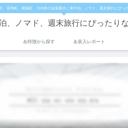
町、富岡町、楢葉町、川内村の温泉案内｜車中泊、ノマド、週末旅行にぴっ
泊、ノマド、週末旅行にぴったり
♨︎特徴から探す
♨︎泉入レポート