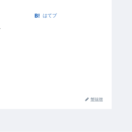
はてブ
ー
蟹味噌