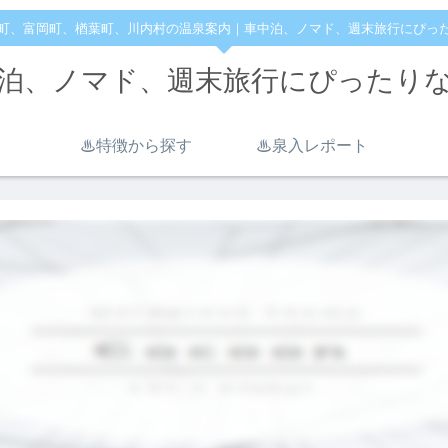
町、富岡町、楢葉町、川内村の温泉案内｜車中泊、ノマド、週末旅行にぴっ
泊、ノマド、週末旅行にぴったり
♨︎特徴から探す
♨︎泉入レポート